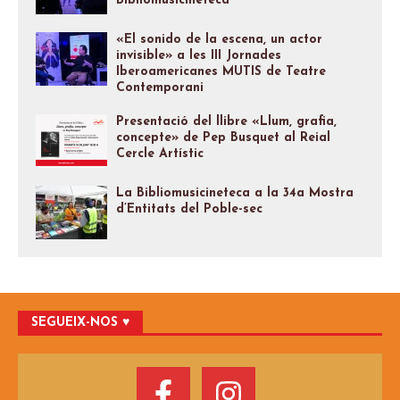
Bibliomusicineteca
«El sonido de la escena, un actor
invisible» a les III Jornades
Iberoamericanes MUTIS de Teatre
Contemporani
Presentació del llibre «Llum, grafia,
concepte» de Pep Busquet al Reial
Cercle Artístic
La Bibliomusicineteca a la 34a Mostra
d’Entitats del Poble-sec
SEGUEIX-NOS ♥️