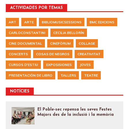
ACTIVIDADES POR TEMAS
ART
ARTE
BIBLIOMUSICSESSIONS
BMC EDICIONS
CARLOCONSTANTINI
CECILIA BELLORÍN
CINE DOCUMENTAL
CINEFÒRUM
COLLAGE
CONCERTS
COSAS DE NEGROS
CREATIVITAT
CURSOS D'ESTIU
EXPOSISIONES
JOVES
PRESENTACIÓN DE LIBRO
TALLERS
TEATRE
NOTÍCIES
El Poble-sec repensa les seves Festes
Majors des de la inclusió i la memòria