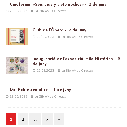
Cinefòrum: «Seis días y siete noches» – 2 de juny
29/05/2023
La BiblioMusiCineteca
Club de l’Òpera – 2 de juny
29/05/2023
La BiblioMusiCineteca
Inauguració de l’exposició: Hilo Histórico – 2
de juny
29/05/2023
La BiblioMusiCineteca
Del Poble Sec al cel – 3 de juny
29/05/2023
La BiblioMusiCineteca
1
2
…
7
»