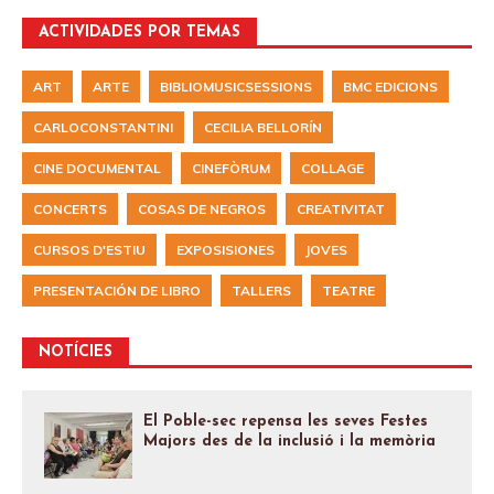
ACTIVIDADES POR TEMAS
ART
ARTE
BIBLIOMUSICSESSIONS
BMC EDICIONS
CARLOCONSTANTINI
CECILIA BELLORÍN
CINE DOCUMENTAL
CINEFÒRUM
COLLAGE
CONCERTS
COSAS DE NEGROS
CREATIVITAT
CURSOS D'ESTIU
EXPOSISIONES
JOVES
PRESENTACIÓN DE LIBRO
TALLERS
TEATRE
NOTÍCIES
El Poble-sec repensa les seves Festes
Majors des de la inclusió i la memòria