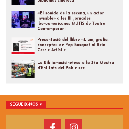
Bibliomusicineteca
«El sonido de la escena, un actor
invisible» a les III Jornades
Iberoamericanes MUTIS de Teatre
Contemporani
Presentació del llibre «Llum, grafia,
concepte» de Pep Busquet al Reial
Cercle Artístic
La Bibliomusicineteca a la 34a Mostra
d’Entitats del Poble-sec
SEGUEIX-NOS ♥️